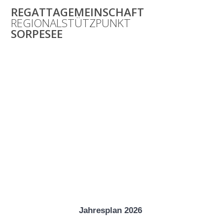
Zum
REGATTAGEMEINSCHAFT
Inhalt
REGIONALSTÜTZPUNKT
springen
SORPESEE
Events und
Yardstickzahlen
Sorpesee
Jahresplan 2026