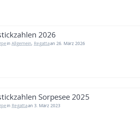
stickzahlen 2026
rpe
in
Allgemein
,
Regatta
an 26. März 2026
stickzahlen Sorpesee 2025
rpe
in
Regatta
an 3. März 2023