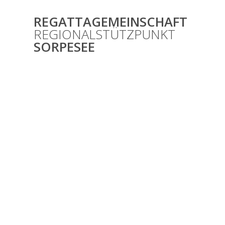
Zum
Inhalt
REGATTAGEMEINSCHAFT
springen
REGIONALSTÜTZPUNKT
SORPESEE