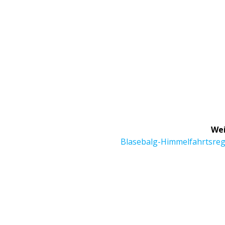
Wei
Nächster
Blasebalg-Himmelfahrtsreg
Beitrag: