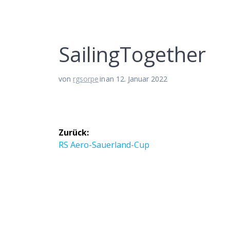
SailingTogether
von
rgsorpe
in
an 12. Januar 2022
Beitragsnavigation
Zurück:
Vorheriger
RS Aero-Sauerland-Cup
Beitrag: