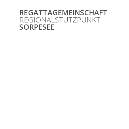
Zum
Inhalt
REGATTAGEMEINSCHAFT
springen
REGIONALSTÜTZPUNKT
SORPESEE