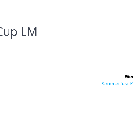
-Cup LM
Wei
Nächster
Sommerfest 
Beitrag: